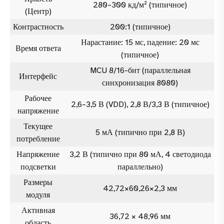
280–300 кд/м² (типичное)
(Центр)
Контрастность
200:1 (типичное)
Нарастание: 15 мс, падение: 20 мс
Время ответа
(типичное)
MCU 8/16-бит (параллельная
Интерфейс
синхронизация 8080)
Рабочее
2,6–3,5 В (VDD), 2,8 В/3,3 В (типичное)
напряжение
Текущее
5 мА (типично при 2,8 В)
потребление
Напряжение
3,2 В (типично при 80 мА, 4 светодиода
подсветки
параллельно)
Размеры
42,72×60,26×2,3 мм
модуля
Активная
36,72 × 48,96 мм
область