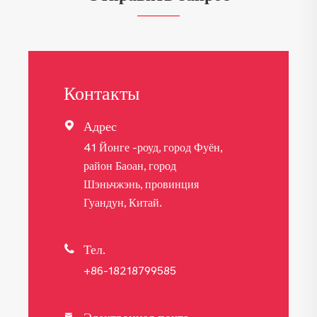
Контакты
Адрес

41 Йонге -роуд, город Фуён,
район Баоан, город
Шэньчжэнь, провинция
Гуандун, Китай.
Тел.

+86-18218799585
