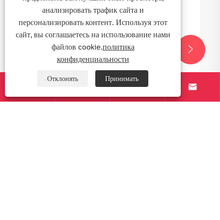
анализировать трафик сайта и
персонализировать контент. Используя этот
сайт, вы соглашаетесь на использование нами
файлов cookie.
политика


конфиденциальности
Отклонять
Принимать




Какова будущая тенденция разработки
стандартного экрана TFT?
Посмотреть больше >>
О TF