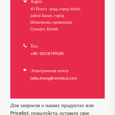
Адрес

41 Йонге -роуд, город Фуён,
район Баоан, город
Шэньчжэнь, провинция
Гуандун, Китай.
Тел.

+86-18218799585
Электронная почта

lydia.zheng@tenfulcd.com
Для запросов о наших продуктах или
Pricelist, пожалуйста, оставьте свое