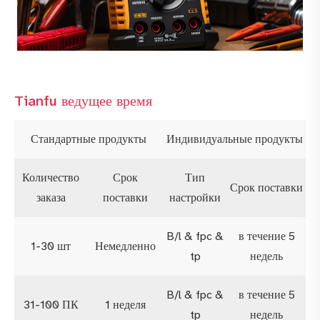
Tianfu ведущее время
Стандартные продукты
Индивидуальные продукты
Количество
Срок
Тип
Срок поставки
заказа
поставки
настройки
B/l & fpc &
в течение 5
1-30 шт
Немедленно
tp
недель
B/l & fpc &
в течение 5
31-100 ПК
1 неделя
tp
недель