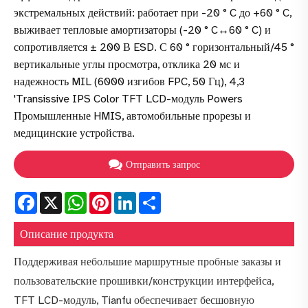
экстремальных действий: работает при -20 ° C до +60 ° C,
выживает тепловые амортизаторы (-20 ° C↔60 ° C) и
сопротивляется ± 200 В ESD. С 60 ° горизонтальный/45 °
вертикальные углы просмотра, отклика 20 мс и
надежность MIL (6000 изгибов FPC, 50 Гц), 4,3
'Transissive IPS Color TFT LCD-модуль Powers
Промышленные HMIS, автомобильные прорезы и
медицинские устройства.
Отправить запрос
Facebook
X
WhatsApp
Pinterest
LinkedIn
Share
Описание продукта
Поддерживая небольшие маршрутные пробные заказы и
пользовательские прошивки/конструкции интерфейса,
TFT LCD-модуль, Tianfu обеспечивает бесшовную