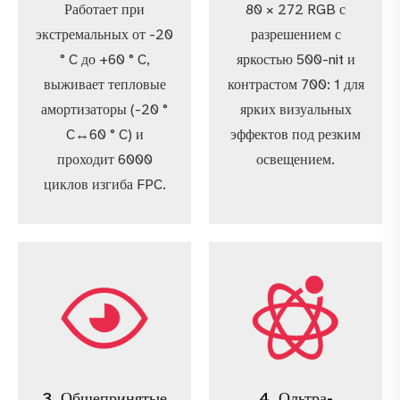
Работает при
80 × 272 RGB с
экстремальных от -20
разрешением с
° C до +60 ° C,
яркостью 500-nit и
выживает тепловые
контрастом 700: 1 для
амортизаторы (-20 °
ярких визуальных
C↔60 ° C) и
эффектов под резким
проходит 6000
освещением.
циклов изгиба FPC.
3. Общепринятые
4. Ольтра-