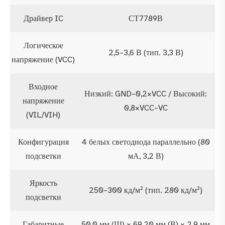
Драйвер IC
СТ7789В
Логическое
2,5–3,6 В (тип. 3,3 В)
напряжение (VCC)
Входное
Низкий: GND–0,2×VCC / Высокий:
напряжение
0,8×VCC–VC
(VIL/VIH)
Конфигурация
4 белых светодиода параллельно (80
подсветки
мА, 3,2 В)
Яркость
250–300 кд/м² (тип. 280 кд/м²)
подсветки
Габаритные
50,0 мм (Ш) × 69,20 мм (В) × 2,9 мм