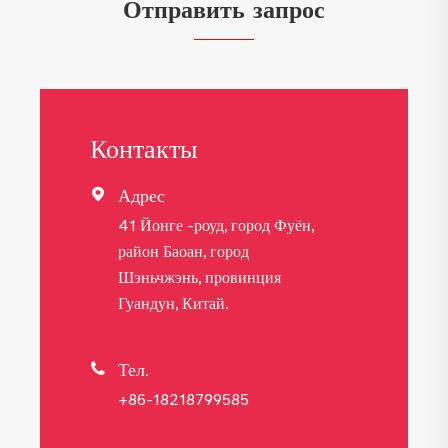
Отправить запрос
Контакты
Адрес

41 Йонге -роуд, город Фуён,
район Баоан, город
Шэньчжэнь, провинция
Гуандун, Китай.
Тел.

+86-18218799585